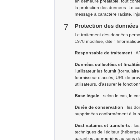
en demeure préalable, tout conten
la protection des données. Le cas
message à caractère raciste, inju
Protection des données
Le traitement des données person
1978 modifiée, dite " Informatiqu
Responsable de traitement
: A
Données collectées et finalité
l'utilisateur les fournit (formul
fournisseur d'accès, URL de pro
utilisateurs, d'assurer le fonctio
Base légale
: selon le cas, le co
Durée de conservation
: les do
supprimées conformément à la ré
Destinataires et transferts
: les
techniques de l'éditeur (héberge
garanties appropriées au sens d