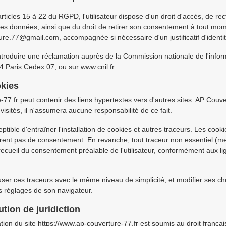
icles 15 à 22 du RGPD, l'utilisateur dispose d'un droit d'accès, de recti
 ses données, ainsi que du droit de retirer son consentement à tout mom
e.77@gmail.com, accompagnée si nécessaire d'un justificatif d'identit
 introduire une réclamation auprès de la Commission nationale de l'infor
 Paris Cedex 07, ou sur www.cnil.fr.
okies
-77.fr peut contenir des liens hypertextes vers d'autres sites. AP Couver
i visités, il n'assumera aucune responsabilité de ce fait.
eptible d'entraîner l'installation de cookies et autres traceurs. Les coo
rent pas de consentement. En revanche, tout traceur non essentiel (me
 recueil du consentement préalable de l'utilisateur, conformément aux l
fuser ces traceurs avec le même niveau de simplicité, et modifier ses c
es réglages de son navigateur.
ution de juridiction
lisation du site https://www.ap-couverture-77.fr est soumis au droit frança