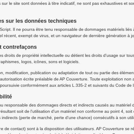
sur le site sont données à titre indicatif, ne sont pas exhaustives et so
les sur les données techniques
aScript. Il ne pourra être tenu responsable de dommages matériels liés à 
l récent, exempt de virus, et un navigateur de dernière génération à jo
et contrefaçons
 droits de propriété intellectuelle ou détient les droits d'usage sur tou
phismes, logos, icônes, sons et logiciels.
n, modification, publication ou adaptation de tout ou partie des élément
uf autorisation écrite préalable de AP Couverture. Toute exploitation n
 poursuivie conformément aux articles L.335-2 et suivants du Code de la 
ilité
 responsable des dommages directs et indirects causés au matériel de l'
ésultant soit de l'utilisation d'un matériel non conforme au point 4, soit
indirects (perte de marché, perte d'une chance) consécutifs à son utili
re de contact) sont à la disposition des utilisateurs. AP Couverture se 