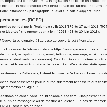
u déposé qui contreviendrait à la législation applicable en France, en p
 échéant, la responsabilité civile et/ou pénale de l'utilisateur pourra
rieux, diffamant ou pornographique, quel que soit le support utilisé.
 personnelles (RGPD)
nelles est régi par le Règlement (UE) 2016/679 du 27 avril 2016 (RGPD)
e et Libertés " (notamment par la loi n° 2018-493 du 20 juin 2018).
P Couverture, joignable à l'adresse ap.couverture.77@gmail.com.
s
: à l'occasion de l'utilisation du site https://www.ap-couverture-77.fr p
aire de contact, navigation) : nom, email, téléphone, message, ainsi que
venance, identifiants de connexion). Ces données sont traitées aux f
nnement et la sécurité du site, et le cas échéant d'établir des statistique
nsentement de l'utilisateur, l'intérêt légitime de l'éditeur ou l'exécution
nnées sont conservées pour la durée strictement nécessaire aux finalit
glementation en vigueur.
 données ne sont ni vendues, ni cédées à des tiers. Elles peuvent être t
ur, outils de messagerie ou de mesure d'audience). En cas de transfer
u RGPD sont mises en place.