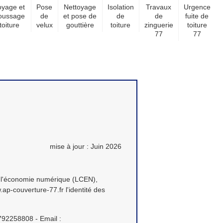
oyage et
Pose
Nettoyage
Isolation
Travaux
Urgence
oussage
de
et pose de
de
de
fuite de
toiture
velux
gouttière
toiture
zinguerie
toiture
77
77
mise à jour : Juin 2026
ans l'économie numérique (LCEN),
.ap-couverture-77.fr l'identité des
792258808 - Email :